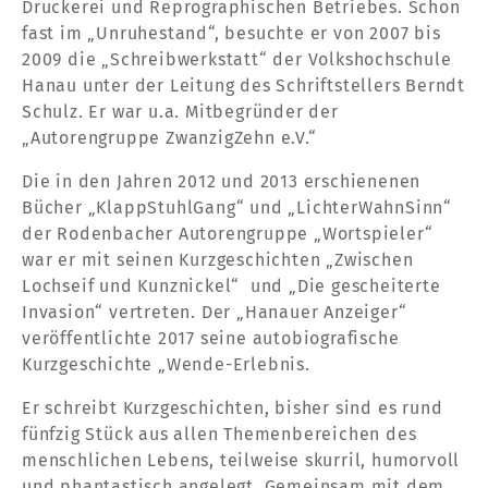
Druckerei und Reprographischen Betriebes. Schon
fast im „Unruhestand“, besuchte er von 2007 bis
2009 die „Schreibwerkstatt“ der Volkshochschule
Hanau unter der Leitung des Schriftstellers Berndt
Schulz. Er war u.a. Mitbegründer der
„Autorengruppe ZwanzigZehn e.V.“
Die in den Jahren 2012 und 2013 erschienenen
Bücher „KlappStuhlGang“ und „LichterWahnSinn“
der Rodenbacher Autorengruppe „Wortspieler“
war er mit seinen Kurzgeschichten „Zwischen
Lochseif und Kunznickel“ und „Die gescheiterte
Invasion“ vertreten. Der „Hanauer Anzeiger“
veröffentlichte 2017 seine autobiografische
Kurzgeschichte „Wende-Erlebnis.
Er schreibt Kurzgeschichten, bisher sind es rund
fünfzig Stück aus allen Themenbereichen des
menschlichen Lebens, teilweise skurril, humorvoll
und phantastisch angelegt. Gemeinsam mit dem